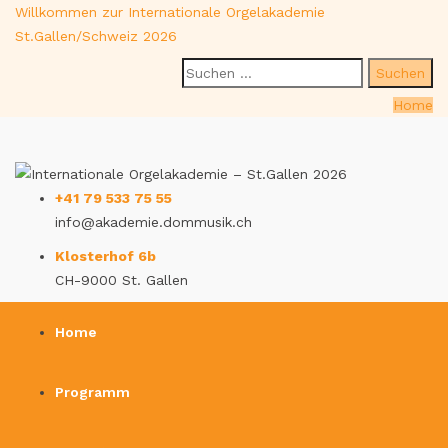
Willkommen zur Internationale Orgelakademie
St.Gallen/Schweiz 2026
Suche
nach:
Home
+41 79 533 75 55
info@akademie.dommusik.ch
Klosterhof 6b
CH-9000 St. Gallen
Home
Programm