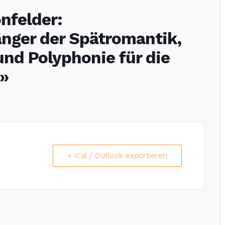
nfelder:
änger der Spätromantik,
nd Polyphonie für die
e»
+ iCal / Outlook exportieren