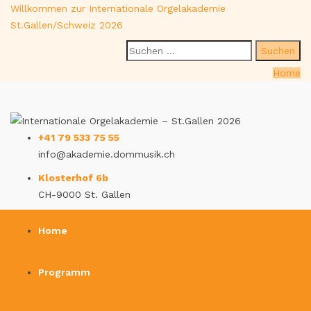
Willkommen zur Internationale Orgelakademie
St.Gallen/Schweiz 2026
Suche
nach:
Home
+41 79 533 75 55
info@akademie.dommusik.ch
Klosterhof 6b
CH-9000 St. Gallen
Home
Programm