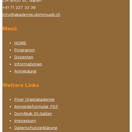
CH-9000 St. Gallen
+41 71 227 33 39
info@akademie.dommusik.ch
Menü
HOME
Programm
Dozenten
Informationen
Anmeldung
Weitere Links
Flyer Orgelakademie
Anmeldeformular PDF
DomMuik St.Gallen
Impressum
Datenschutzerklärung